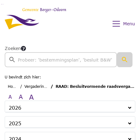
Ga naar de inhoud van deze pagina
Ga naar het zoeken
Ga naar het menu
Menu
Zoeken
U bevindt zich hier:
Home
Vergaderingen
RAAD: Besluitvormende raadsvergadering
A
A
A
2026
2025
2024