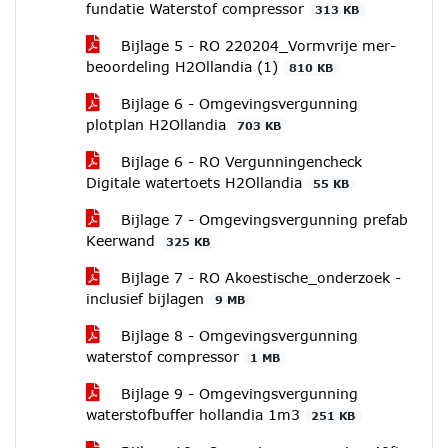
fundatie Waterstof compressor
313 KB
Bijlage 5 - RO 220204_Vormvrije mer-
beoordeling H2Ollandia (1)
810 KB
Bijlage 6 - Omgevingsvergunning
plotplan H2Ollandia
703 KB
Bijlage 6 - RO Vergunningencheck
Digitale watertoets H2Ollandia
55 KB
Bijlage 7 - Omgevingsvergunning prefab
Keerwand
325 KB
Bijlage 7 - RO Akoestische_onderzoek -
inclusief bijlagen
9 MB
Bijlage 8 - Omgevingsvergunning
waterstof compressor
1 MB
Bijlage 9 - Omgevingsvergunning
waterstofbuffer hollandia 1m3
251 KB