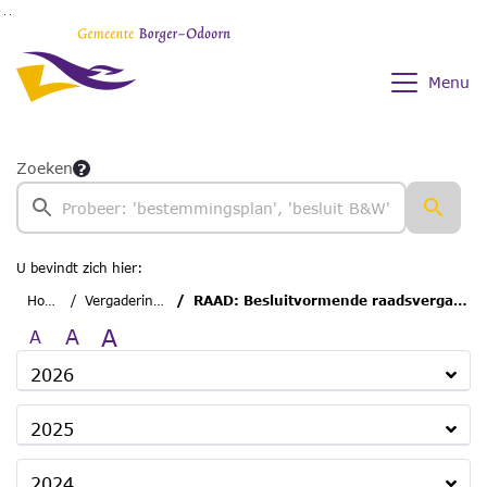
Ga naar de inhoud van deze pagina
Ga naar het zoeken
Ga naar het menu
Menu
Zoeken
U bevindt zich hier:
Home
Vergaderingen
RAAD: Besluitvormende raadsvergadering
A
A
A
2026
2025
2024