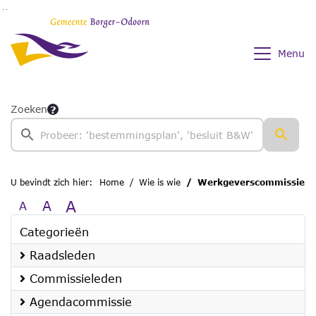
Ga naar de inhoud van deze pagina
Ga naar het zoeken
Ga naar het menu
Menu
Zoeken
U bevindt zich hier:
Home
Wie is wie
Werkgeverscommissie
A
A
A
Categorieën
Raadsleden
Commissieleden
Agendacommissie