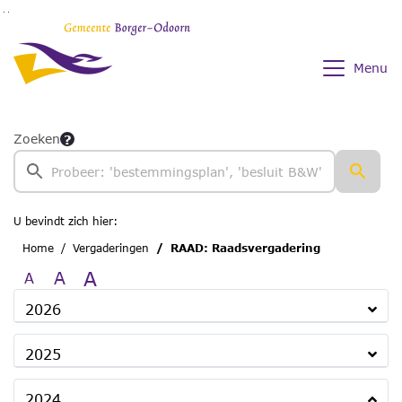
Ga naar de inhoud van deze pagina
Ga naar het zoeken
Ga naar het menu
Menu
Zoeken
U bevindt zich hier:
Home
Vergaderingen
RAAD: Raadsvergadering
A
A
A
2026
2025
2024